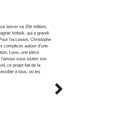
lancer sa 20e édition,
gnie Voltaïk, qui a grandi
 Pour l’occasion, Christophe
rs complices autour d’une
tion, Love, une pièce
e l’amour sous toutes ses
el, ce projet fait de la
essible à tous, où les
GÉNÉRATIONS CR
20 ANS DÉJÀ
SAM. 26 SEPT. //