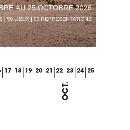
BRE AU 25 OCTOBRE 2026
 | 50 LIEUX | 93 REPRESENTATIONS
6
17
18
19
20
21
22
23
24
25
OCT.