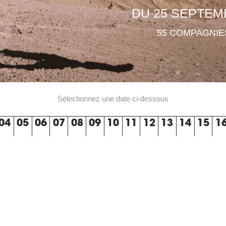
DU 25 SEPTEM
55 COMPAGNIES
Sélectionnez une date ci-dessous
04
05
06
07
08
09
10
11
12
13
14
15
1